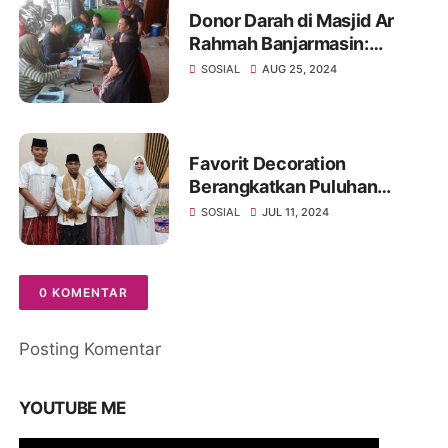
Donor Darah di Masjid Ar
Rahmah Banjarmasin:
Setetes Darah Selamatkan
SOSIAL
AUG 25, 2024
Banyak Jiwa
Favorit Decoration
Berangkatkan Puluhan
Crewnya Ibadah Ketanah
SOSIAL
JUL 11, 2024
Suci
0 KOMENTAR
Posting Komentar
YOUTUBE ME