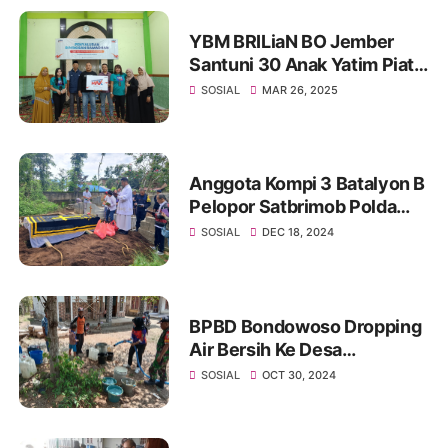
YBM BRILiaN BO Jember
Santuni 30 Anak Yatim Piatu
di Jember
SOSIAL
MAR 26, 2025
Anggota Kompi 3 Batalyon B
Pelopor Satbrimob Polda
Jatim Bantu Pemakaman
SOSIAL
DEC 18, 2024
BPBD Bondowoso Dropping
Air Bersih Ke Desa
Terdampak Kekeringan
SOSIAL
OCT 30, 2024