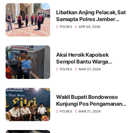
Libatkan Anjing Pelacak, Sat
Samapta Polres Jember
Sterilisasi Gereja Jelang
POLRES
APR 04, 2026
Ibadah Paskah
Aksi Heroik Kapolsek
Sempol Bantu Warga
Kecelakaan Saat Akan
POLRES
MAR 27, 2026
Berlebaran
Wakil Bupati Bondowoso
Kunjungi Pos Pengamanan
Lebaran 2026
POLRES
MAR 21, 2026