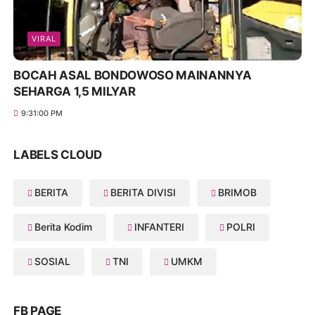
VIRAL
BOCAH ASAL BONDOWOSO MAINANNYA
SEHARGA 1,5 MILYAR
9:31:00 PM
LABELS CLOUD
BERITA
BERITA DIVISI
BRIMOB
Berita Kodim
INFANTERI
POLRI
SOSIAL
TNI
UMKM
FB PAGE