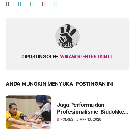
DIPOSTING OLEH
WIRAWIRI ENTERTAINT
ANDA MUNGKIN MENYUKAI POSTINGAN INI
Jaga Performa dan
Profesionalisme, Biddokkes
Polda Jatim Gelar Rikes
POLRES
APR 10, 2026
Berkala di Polres
Bondowoso