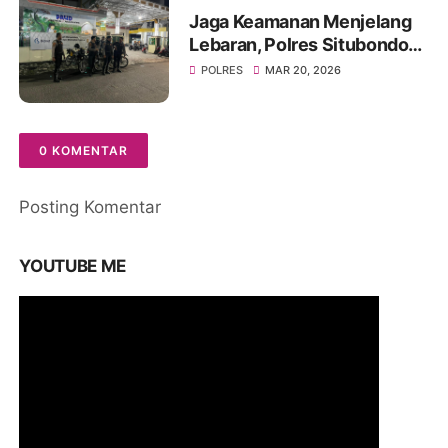
Jaga Keamanan Menjelang
Lebaran, Polres Situbondo
Intensifkan Patroli Sisir
POLRES
MAR 20, 2026
Rumah Kosong Ditinggal
Mudik
0 KOMENTAR
Posting Komentar
YOUTUBE ME