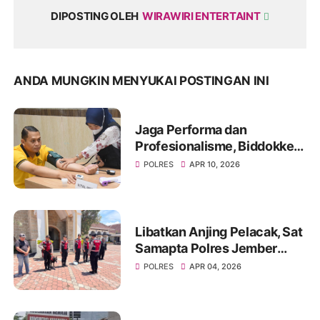
DIPOSTING OLEH
WIRAWIRI ENTERTAINT
ANDA MUNGKIN MENYUKAI POSTINGAN INI
Jaga Performa dan
Profesionalisme, Biddokkes
Polda Jatim Gelar Rikes
POLRES
APR 10, 2026
Berkala di Polres
Bondowoso
Libatkan Anjing Pelacak, Sat
Samapta Polres Jember
Sterilisasi Gereja Jelang
POLRES
APR 04, 2026
Ibadah Paskah