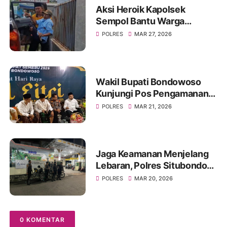
Aksi Heroik Kapolsek
Sempol Bantu Warga
Kecelakaan Saat Akan
POLRES
MAR 27, 2026
Berlebaran
Wakil Bupati Bondowoso
Kunjungi Pos Pengamanan
Lebaran 2026
POLRES
MAR 21, 2026
Jaga Keamanan Menjelang
Lebaran, Polres Situbondo
Intensifkan Patroli Sisir
POLRES
MAR 20, 2026
Rumah Kosong Ditinggal
Mudik
0 KOMENTAR