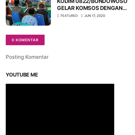
KODIM 0822/BONDOWOSO
GELAR KOMSOS DENGAN
KOMPONEN MASYARAKAT
FEATURED
JUN 17, 2020
DALAM PENANGANAN
COVID-19
0 KOMENTAR
Posting Komentar
YOUTUBE ME