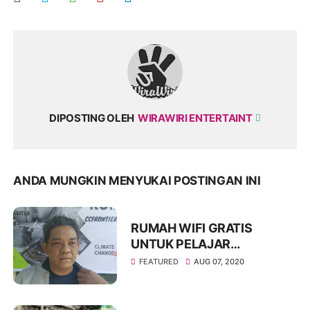
DIPOSTING OLEH
WIRAWIRI ENTERTAINT
ANDA MUNGKIN MENYUKAI POSTINGAN INI
RUMAH WIFI GRATIS
UNTUK PELAJAR
BONDOWOSO DARI CCF
FEATURED
AUG 07, 2020