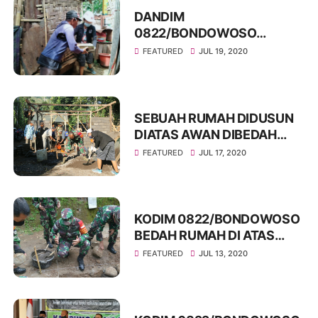
DANDIM
0822/BONDOWOSO
BESERTA TLCI PERCEPAT
FEATURED
JUL 19, 2020
BEDAH RUMAH ASMO
SEBUAH RUMAH DIDUSUN
DIATAS AWAN DIBEDAH
HINGGA LARUT MALAM
FEATURED
JUL 17, 2020
KODIM 0822/BONDOWOSO
BEDAH RUMAH DI ATAS
AWAN DUSUN
FEATURED
JUL 13, 2020
KELABENGAN DESA
BANYUWULUH