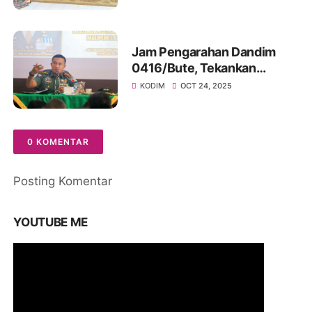
Komunitas Peduli Anak di
Balai RW15 Medokan Ayu
Jam Pengarahan Dandim
0416/Bute, Tekankan
Profesionalisme, Rasa
KODIM
OCT 24, 2025
Syukur dan Integritas
Prajurit
0 KOMENTAR
Posting Komentar
YOUTUBE ME