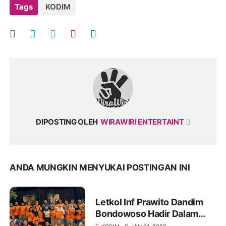
Tags
KODIM
DIPOSTING OLEH
WIRAWIRI ENTERTAINT
ANDA MUNGKIN MENYUKAI POSTINGAN INI
Letkol Inf Prawito Dandim
Bondowoso Hadir Dalam
Temu Kangen Wong