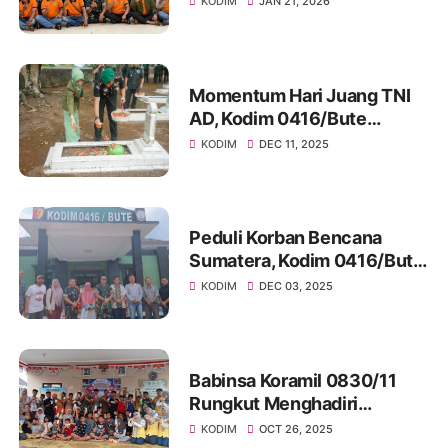
KODIM
JAN 21, 2026
Jonegoro (WOJO)
Momentum Hari Juang TNI
AD, Kodim 0416/Bute
Tingkatkan Nilai Kejuangan
KODIM
DEC 11, 2025
Melalui Ziarah Rombongan
Peduli Korban Bencana
Sumatera, Kodim 0416/Bute
Gelar Shalat Ghaib, Doa
KODIM
DEC 03, 2025
Bersama dan Salurkan
Bantuan
Babinsa Koramil 0830/11
Rungkut Menghadiri
Sosialisasi Wepose,
KODIM
OCT 26, 2025