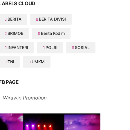
LABELS CLOUD
BERITA
BERITA DIVISI
BRIMOB
Berita Kodim
INFANTERI
POLRI
SOSIAL
TNI
UMKM
FB PAGE
Wirawiri Promotion