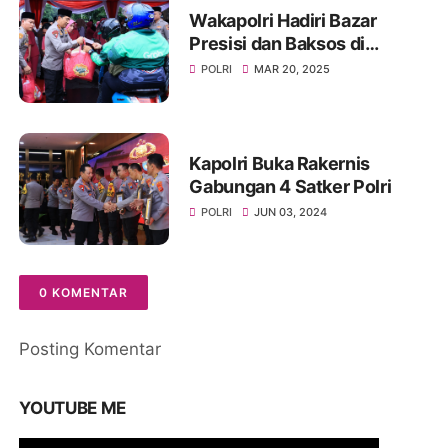
Wakapolri Hadiri Bazar
Presisi dan Baksos di
Lapangan Bhayangkara
POLRI
MAR 20, 2025
Kapolri Buka Rakernis
Gabungan 4 Satker Polri
POLRI
JUN 03, 2024
0 KOMENTAR
Posting Komentar
YOUTUBE ME