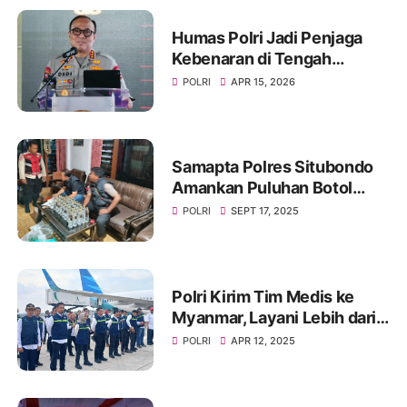
Humas Polri Jadi Penjaga
Kebenaran di Tengah
Derasnya Arus Informasi
POLRI
APR 15, 2026
Samapta Polres Situbondo
Amankan Puluhan Botol
Arak di Kapongan dan
POLRI
SEPT 17, 2025
Mangaran, Penjual Diproses
Tipiring
Polri Kirim Tim Medis ke
Myanmar, Layani Lebih dari
1.100 Korban Gempa
POLRI
APR 12, 2025