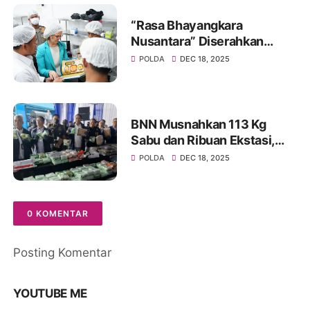
“Rasa Bhayangkara
Nusantara” Diserahkan
kepada Delegasi Prancis,
POLDA
DEC 18, 2025
Potret Pengabdian Polri
Dukung MBG Berbasis Gizi,
Budaya, dan Ilmu
Pengetahuan
BNN Musnahkan 113 Kg
Sabu dan Ribuan Ekstasi,
Selamatkan 690 Ribu Jiwa
POLDA
DEC 18, 2025
0 KOMENTAR
Posting Komentar
YOUTUBE ME