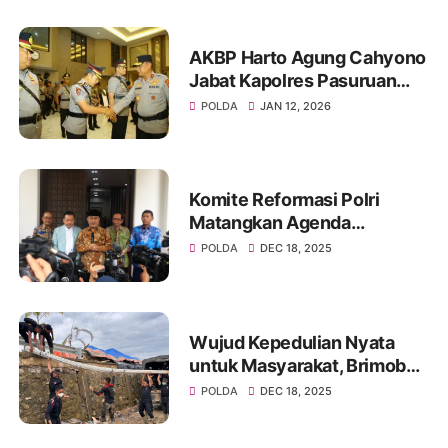
AKBP Harto Agung Cahyono
Jabat Kapolres Pasuruan
Gantikan AKBP Jazuli
POLDA
JAN 12, 2026
Komite Reformasi Polri
Matangkan Agenda
Pembenahan Regulasi
POLDA
DEC 18, 2025
Wujud Kepedulian Nyata
untuk Masyarakat, Brimob
Polri Bangun MCK Umum di
POLDA
DEC 18, 2025
Kuala Simpang, Aceh