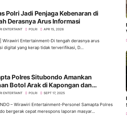
 Polri Jadi Penjaga Kebenaran di
ah Derasnya Arus Informasi
RI ENTERTAINT
POLRI
APR 15, 2026
 | Wirawiri Entertainment-Di tengah derasnya arus
i digital yang kerap tidak terverifikasi, D...
pta Polres Situbondo Amankan
an Botol Arak di Kapongan dan
ran, Penjual Diproses Tipiring
RI ENTERTAINT
POLRI
SEPT 17, 2025
DO – Wirawiri Entertainment-Personel Samapta Polres
do bergerak cepat merespons laporan masyar...