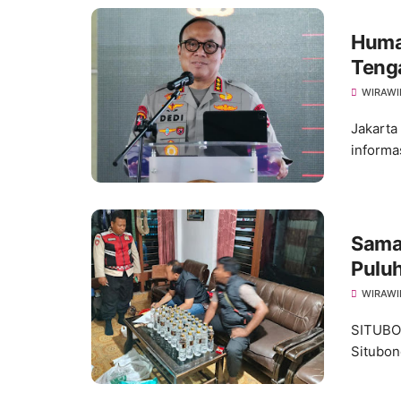
Humas
Teng
WIRAWI
Jakarta
informas
Sama
Puluh
Manga
WIRAWI
SITUBON
Situbon