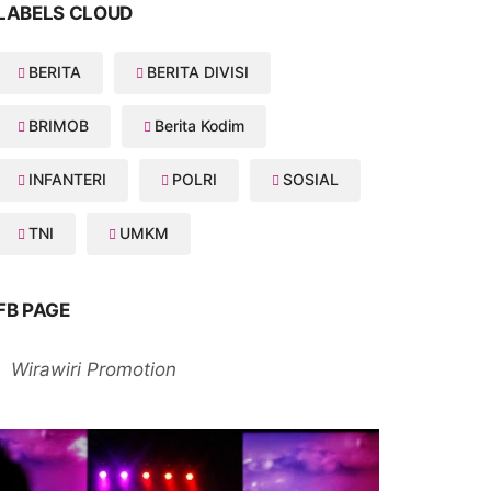
LABELS CLOUD
BERITA
BERITA DIVISI
BRIMOB
Berita Kodim
INFANTERI
POLRI
SOSIAL
TNI
UMKM
FB PAGE
Wirawiri Promotion