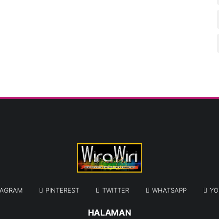
TAGRAM
PINTEREST
TWITTER
WHATSAPP
YO
HALAMAN