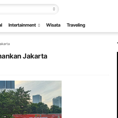
l
Intertainment
Wisata
Traveling
akarta
mankan Jakarta