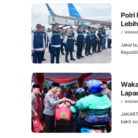
Polri
Lebih
WIRAWI
Jakarta
Republi
Wakap
Lapa
WIRAWI
JAKART
bakti s