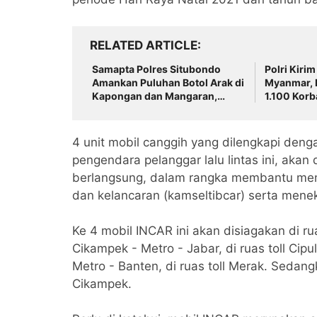
RELATED ARTICLE
Samapta Polres Situbondo
Polri Kiri
Amankan Puluhan Botol Arak di
Myanmar, L
Kapongan dan Mangaran,
1.100 Kor
Penjual Diproses Tipiring
4 unit mobil canggih yang dilengkapi den
pengendara pelanggar lalu lintas ini, akan
berlangsung, dalam rangka membantu men
dan kelancaran (kamseltibcar) serta meneka
Ke 4 mobil INCAR ini akan disiagakan di ru
Cikampek - Metro - Jabar, di ruas toll Cip
Metro - Banten, di ruas toll Merak. Sedangk
Cikampek.