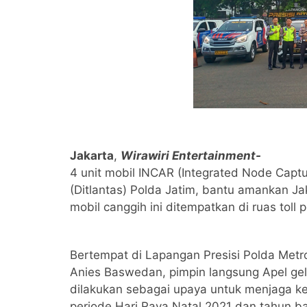
Jakarta
,
Wirawiri Entertainment-
4 unit mobil INCAR (Integrated Node Captur
(Ditlantas) Polda Jatim, bantu amankan Jak
mobil canggih ini ditempatkan di ruas toll
Bertempat di Lapangan Presisi Polda Metr
Anies Baswedan, pimpin langsung Apel gela
dilakukan sebagai upaya untuk menjaga k
periode Hari Raya Natal 2021 dan tahun b