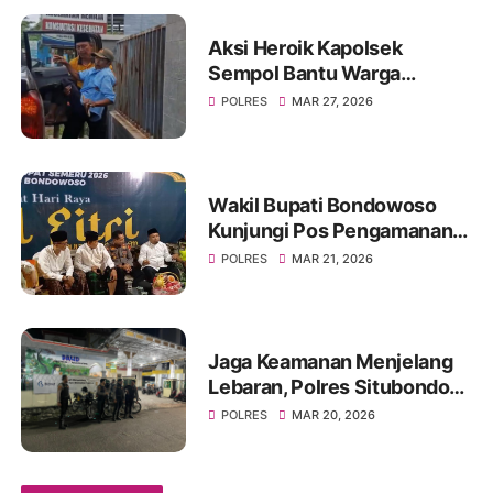
Aksi Heroik Kapolsek
Sempol Bantu Warga
Kecelakaan Saat Akan
POLRES
MAR 27, 2026
Berlebaran
Wakil Bupati Bondowoso
Kunjungi Pos Pengamanan
Lebaran 2026
POLRES
MAR 21, 2026
Jaga Keamanan Menjelang
Lebaran, Polres Situbondo
Intensifkan Patroli Sisir
POLRES
MAR 20, 2026
Rumah Kosong Ditinggal
Mudik