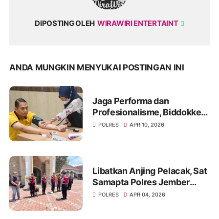
DIPOSTING OLEH
WIRAWIRI ENTERTAINT
ANDA MUNGKIN MENYUKAI POSTINGAN INI
Jaga Performa dan
Profesionalisme, Biddokkes
Polda Jatim Gelar Rikes
POLRES
APR 10, 2026
Berkala di Polres
Bondowoso
Libatkan Anjing Pelacak, Sat
Samapta Polres Jember
Sterilisasi Gereja Jelang
POLRES
APR 04, 2026
Ibadah Paskah