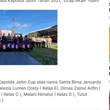
Piala Kapolda Jatim Tahun 2021,” Ucap AKBP Yudhi
Kapolda Jatim Cup atas nama Satria Bima Januardy
elezia Lumen Cristy ( Kelas E), Dimas Zainul Arifin (
 Kelas C ), Melani Nimatul ( Kelas D ), Tutut
E )