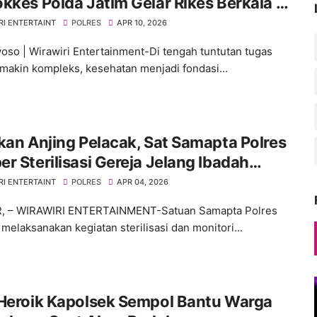
kkes Polda Jatim Gelar Rikes Berkala di
es Bondowoso
RI ENTERTAINT
POLRES
APR 10, 2026
so | Wirawiri Entertainment-Di tengah tuntutan tugas
makin kompleks, kesehatan menjadi fondasi...
kan Anjing Pelacak, Sat Samapta Polres
r Sterilisasi Gereja Jelang Ibadah
ah
RI ENTERTAINT
POLRES
APR 04, 2026
, – WIRAWIRI ENTERTAINMENT-Satuan Samapta Polres
melaksanakan kegiatan sterilisasi dan monitori...
 Heroik Kapolsek Sempol Bantu Warga