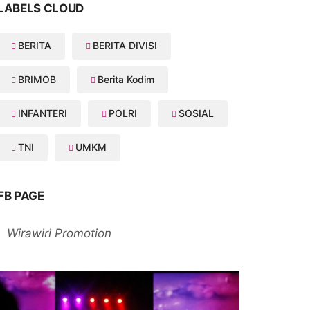
LABELS CLOUD
BERITA
BERITA DIVISI
BRIMOB
Berita Kodim
INFANTERI
POLRI
SOSIAL
TNI
UMKM
FB PAGE
Wirawiri Promotion