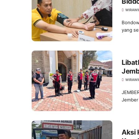
Biddo
Polr
WIRAWI
Bondowo
yang se
Libat
Jembe
Pask
WIRAWI
JEMBER
Jember 
Aksi