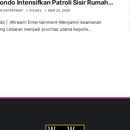
ondo Intensifkan Patroli Sisir Rumah
ng Ditinggal Mudik
RI ENTERTAINT
POLRES
MAR 20, 2026
do | Wirawiri Entertainment-Menjamin keamanan
ng Lebaran menjadi prioritas utama kepolis...