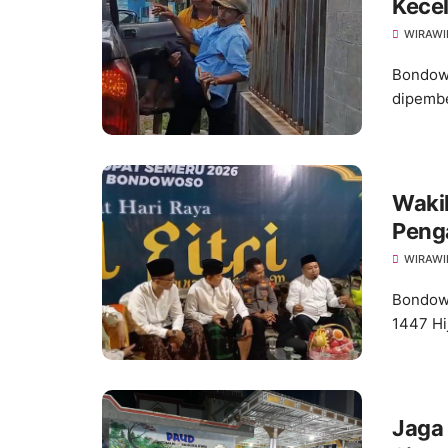
Kece
WIRAWI
Bondowo
dipembe
Waki
Peng
WIRAWI
Bondowo
1447 Hi
Jaga