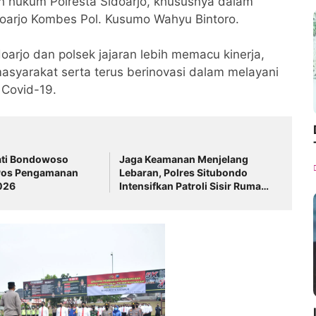
ah hukum Polresta Sidoarjo, khususnya dalam
doarjo Kombes Pol. Kusumo Wahyu Bintoro.
doarjo dan polsek jajaran lebih memacu kinerja,
syarakat serta terus berinovasi dalam melayani
Covid-19.
ati Bondowoso
Jaga Keamanan Menjelang
Pos Pengamanan
Lebaran, Polres Situbondo
026
Intensifkan Patroli Sisir Rumah
Kosong Ditinggal Mudik