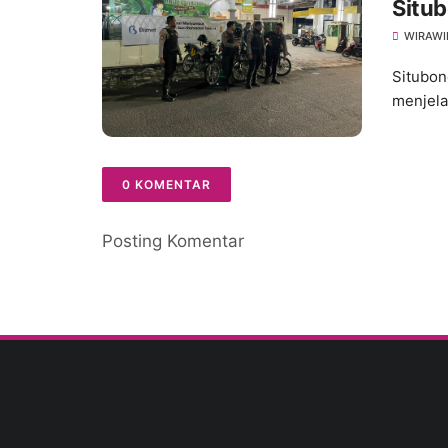
Situb
Koso
WIRAWI
Situbon
menjela
0 KOMENTAR
Posting Komentar