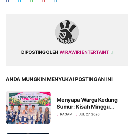
DIPOSTING OLEH
WIRAWIRI ENTERTAINT
ANDA MUNGKIN MENYUKAI POSTINGAN INI
Menyapa Warga Kedung
Sumur: Kisah Minggu
Pertama KKN Desa Bagon
RAGAM
JUL 27, 2026
2026 dalam Verval Data
Desil 2