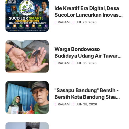
Ide Kreatif Era Digital, Desa
SucoLor Luncurkan Inovasi
"SUCOLOR SMART"
RAGAM
JUL 26, 2026
Warga Bondowoso
Budidaya Udang Air Tawar
Hasilkan Cuan Yang Luar
RAGAM
JUL 05, 2026
Biasa
"Sasapu Bandung" Bersih -
Bersih Kota Bandung Sisa
Bongkaran Bangunan Liar
RAGAM
JUN 28, 2026