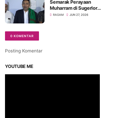
Semarak Perayaan
Muharram di Sugerlor
Maesan Bondowoso Santuni
RAGAM
JUN 27, 2026
40 Anak Yatim Piatu
0 KOMENTAR
Posting Komentar
YOUTUBE ME