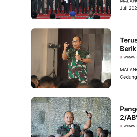
MALANG,
Juli 202
Terus
Berik
Satua
WIRAWI
MALANG,
Gedung 
Pang
2/AB
WIRAWI