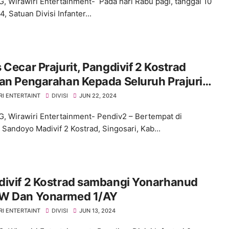
 Wirawiri Entertainment- Pada hari Rabu pagi, tanggal 10
4, Satuan Divisi Infanter...
 Cecar Prajurit, Pangdivif 2 Kostrad
an Pengarahan Kepada Seluruh Prajurit
n Dalam Madivif 2 Kostrad
RI ENTERTAINT
DIVISI
JUN 22, 2024
 Wirawiri Entertainment- Pendiv2 – Bertempat di
Sandoyo Madivif 2 Kostrad, Singosari, Kab...
divif 2 Kostrad sambangi Yonarhanud
W Dan Yonarmed 1/AY
RI ENTERTAINT
DIVISI
JUN 13, 2024