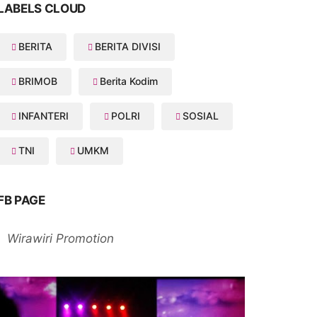
LABELS CLOUD
BERITA
BERITA DIVISI
BRIMOB
Berita Kodim
INFANTERI
POLRI
SOSIAL
TNI
UMKM
FB PAGE
Wirawiri Promotion