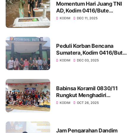
Momentum Hari Juang TNI
AD, Kodim 0416/Bute
Tingkatkan Nilai Kejuangan
KODIM
DEC 11, 2025
Melalui Ziarah Rombongan
Peduli Korban Bencana
Sumatera, Kodim 0416/Bute
Gelar Shalat Ghaib, Doa
KODIM
DEC 03, 2025
Bersama dan Salurkan
Bantuan
Babinsa Koramil 0830/11
Rungkut Menghadiri
Sosialisasi Wepose,
KODIM
OCT 26, 2025
Komunitas Peduli Anak di
Balai RW15 Medokan Ayu
Jam Pengarahan Dandim