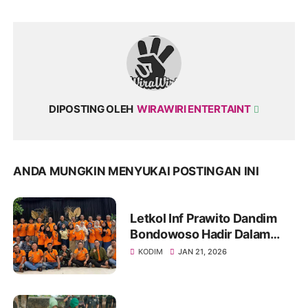
DIPOSTING OLEH
WIRAWIRI ENTERTAINT
ANDA MUNGKIN MENYUKAI POSTINGAN INI
Letkol Inf Prawito Dandim
Bondowoso Hadir Dalam
Temu Kangen Wong
KODIM
JAN 21, 2026
Jonegoro (WOJO)