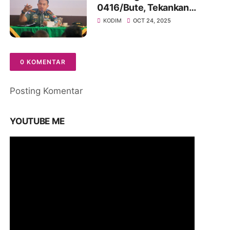
0416/Bute, Tekankan
Profesionalisme, Rasa
KODIM
OCT 24, 2025
Syukur dan Integritas
Prajurit
0 KOMENTAR
Posting Komentar
YOUTUBE ME