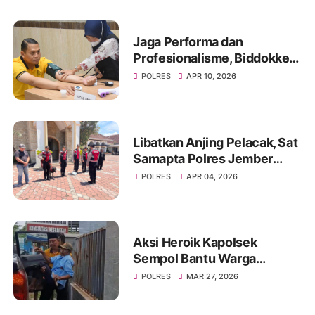
Jaga Performa dan
Profesionalisme, Biddokkes
Polda Jatim Gelar Rikes
POLRES
APR 10, 2026
Berkala di Polres
Bondowoso
Libatkan Anjing Pelacak, Sat
Samapta Polres Jember
Sterilisasi Gereja Jelang
POLRES
APR 04, 2026
Ibadah Paskah
Aksi Heroik Kapolsek
Sempol Bantu Warga
Kecelakaan Saat Akan
POLRES
MAR 27, 2026
Berlebaran