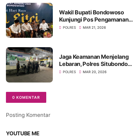
Wakil Bupati Bondowoso
Kunjungi Pos Pengamanan
Lebaran 2026
POLRES
MAR 21, 2026
Jaga Keamanan Menjelang
Lebaran, Polres Situbondo
Intensifkan Patroli Sisir
POLRES
MAR 20, 2026
Rumah Kosong Ditinggal
Mudik
0 KOMENTAR
Posting Komentar
YOUTUBE ME