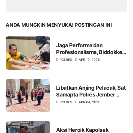
ANDA MUNGKIN MENYUKAI POSTINGAN INI
Jaga Performa dan
Profesionalisme, Biddokkes
Polda Jatim Gelar Rikes
POLRES
APR 10, 2026
Berkala di Polres
Bondowoso
Libatkan Anjing Pelacak, Sat
Samapta Polres Jember
Sterilisasi Gereja Jelang
POLRES
APR 04, 2026
Ibadah Paskah
Aksi Heroik Kapolsek