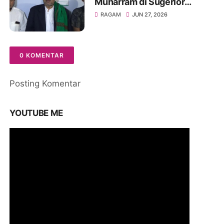
Muharram di Sugerlor
Maesan Bondowoso Santuni
RAGAM
JUN 27, 2026
40 Anak Yatim Piatu
0 KOMENTAR
Posting Komentar
YOUTUBE ME