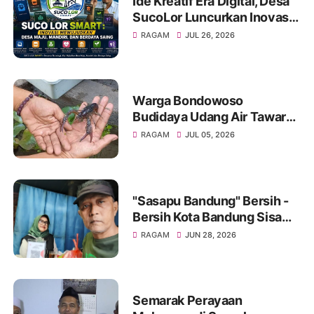
Ide Kreatif Era Digital, Desa
SucoLor Luncurkan Inovasi
"SUCOLOR SMART"
RAGAM
JUL 26, 2026
Warga Bondowoso
Budidaya Udang Air Tawar
Hasilkan Cuan Yang Luar
RAGAM
JUL 05, 2026
Biasa
"Sasapu Bandung" Bersih -
Bersih Kota Bandung Sisa
Bongkaran Bangunan Liar
RAGAM
JUN 28, 2026
Semarak Perayaan