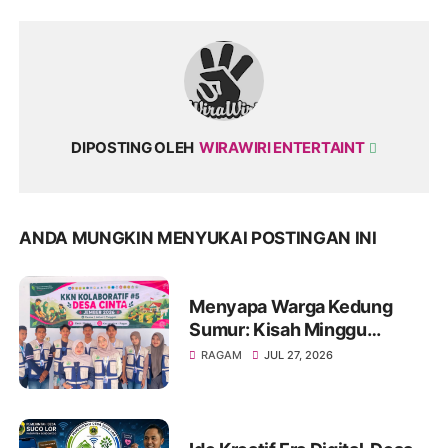
DIPOSTING OLEH
WIRAWIRI ENTERTAINT
ANDA MUNGKIN MENYUKAI POSTINGAN INI
Menyapa Warga Kedung
Sumur: Kisah Minggu
Pertama KKN Desa Bagon
RAGAM
JUL 27, 2026
2026 dalam Verval Data
Desil 2