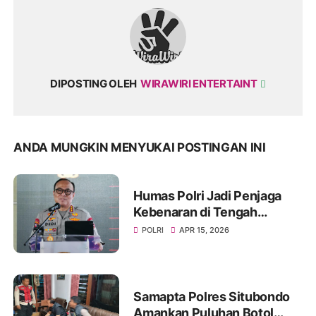
DIPOSTING OLEH
WIRAWIRI ENTERTAINT
ANDA MUNGKIN MENYUKAI POSTINGAN INI
Humas Polri Jadi Penjaga
Kebenaran di Tengah
Derasnya Arus Informasi
POLRI
APR 15, 2026
Samapta Polres Situbondo
Amankan Puluhan Botol