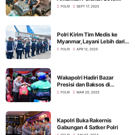
Arak di Kapongan dan
POLRI
SEPT 17, 2025
Mangaran, Penjual Diproses
Tipiring
Polri Kirim Tim Medis ke
Myanmar, Layani Lebih dari
1.100 Korban Gempa
POLRI
APR 12, 2025
Wakapolri Hadiri Bazar
Presisi dan Baksos di
Lapangan Bhayangkara
POLRI
MAR 20, 2025
Kapolri Buka Rakernis
Gabungan 4 Satker Polri