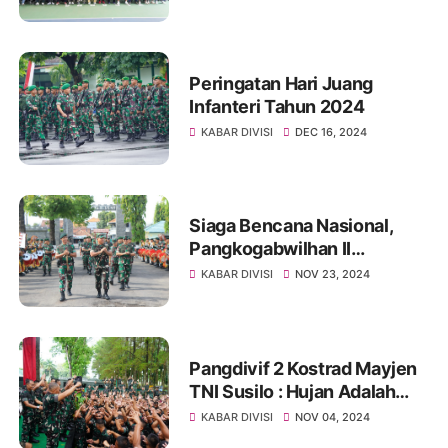
Peringatan Hari Juang
Infanteri Tahun 2024
KABAR DIVISI
DEC 16, 2024
Siaga Bencana Nasional,
Pangkogabwilhan II
Mengecek Kesiapan
KABAR DIVISI
NOV 23, 2024
Pasukan PRCPB Yonzipur
10/JP/2 Kostrad
Pangdivif 2 Kostrad Mayjen
TNI Susilo : Hujan Adalah
Kawan
KABAR DIVISI
NOV 04, 2024