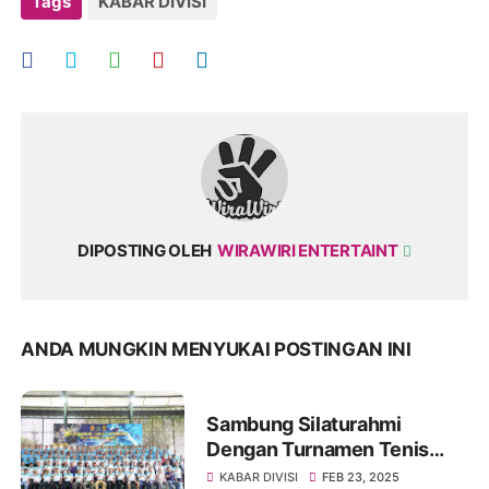
Tags
KABAR DIVISI
DIPOSTING OLEH
WIRAWIRI ENTERTAINT
ANDA MUNGKIN MENYUKAI POSTINGAN INI
Sambung Silaturahmi
Dengan Turnamen Tenis
Lapangan
KABAR DIVISI
FEB 23, 2025