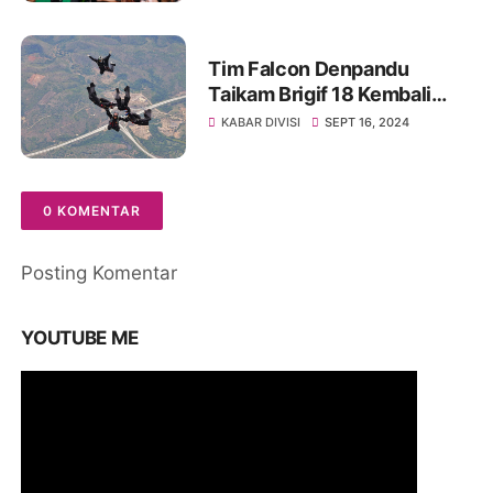
Tim Falcon Denpandu
Taikam Brigif 18 Kembali
Ukir Prestasi
KABAR DIVISI
SEPT 16, 2024
0 KOMENTAR
Posting Komentar
YOUTUBE ME