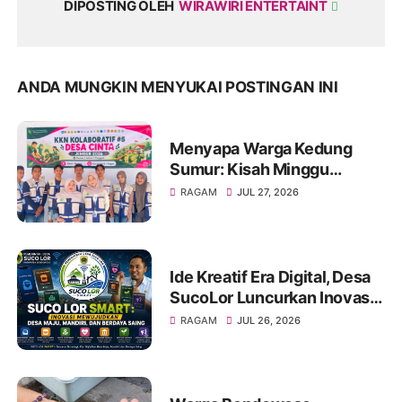
DIPOSTING OLEH
WIRAWIRI ENTERTAINT
ANDA MUNGKIN MENYUKAI POSTINGAN INI
Menyapa Warga Kedung
Sumur: Kisah Minggu
Pertama KKN Desa Bagon
RAGAM
JUL 27, 2026
2026 dalam Verval Data
Desil 2
Ide Kreatif Era Digital, Desa
SucoLor Luncurkan Inovasi
"SUCOLOR SMART"
RAGAM
JUL 26, 2026