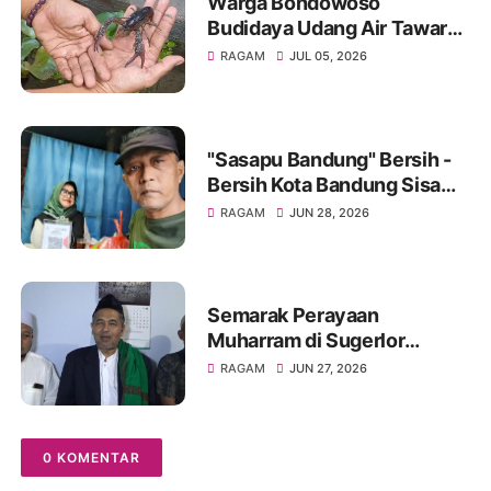
Warga Bondowoso
Budidaya Udang Air Tawar
Hasilkan Cuan Yang Luar
RAGAM
JUL 05, 2026
Biasa
"Sasapu Bandung" Bersih -
Bersih Kota Bandung Sisa
Bongkaran Bangunan Liar
RAGAM
JUN 28, 2026
Semarak Perayaan
Muharram di Sugerlor
Maesan Bondowoso Santuni
RAGAM
JUN 27, 2026
40 Anak Yatim Piatu
0 KOMENTAR