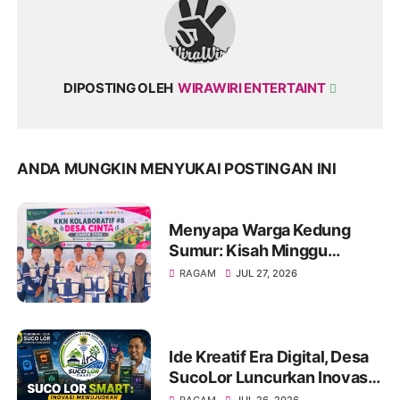
DIPOSTING OLEH
WIRAWIRI ENTERTAINT
ANDA MUNGKIN MENYUKAI POSTINGAN INI
Menyapa Warga Kedung
Sumur: Kisah Minggu
Pertama KKN Desa Bagon
RAGAM
JUL 27, 2026
2026 dalam Verval Data
Desil 2
Ide Kreatif Era Digital, Desa
SucoLor Luncurkan Inovasi
"SUCOLOR SMART"