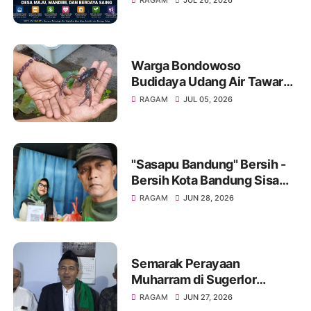
RAGAM
JUL 26, 2026
Warga Bondowoso
Budidaya Udang Air Tawar
Hasilkan Cuan Yang Luar
RAGAM
JUL 05, 2026
Biasa
"Sasapu Bandung" Bersih -
Bersih Kota Bandung Sisa
Bongkaran Bangunan Liar
RAGAM
JUN 28, 2026
Semarak Perayaan
Muharram di Sugerlor
Maesan Bondowoso Santuni
RAGAM
JUN 27, 2026