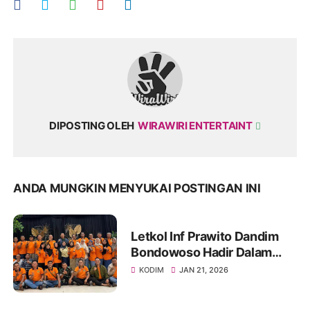
DIPOSTING OLEH
WIRAWIRI ENTERTAINT
ANDA MUNGKIN MENYUKAI POSTINGAN INI
Letkol Inf Prawito Dandim
Bondowoso Hadir Dalam
Temu Kangen Wong
KODIM
JAN 21, 2026
Jonegoro (WOJO)