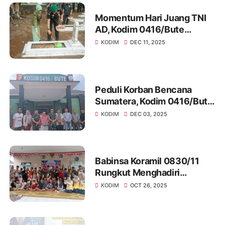
Momentum Hari Juang TNI
AD, Kodim 0416/Bute
Tingkatkan Nilai Kejuangan
KODIM
DEC 11, 2025
Melalui Ziarah Rombongan
Peduli Korban Bencana
Sumatera, Kodim 0416/Bute
Gelar Shalat Ghaib, Doa
KODIM
DEC 03, 2025
Bersama dan Salurkan
Bantuan
Babinsa Koramil 0830/11
Rungkut Menghadiri
Sosialisasi Wepose,
KODIM
OCT 26, 2025
Komunitas Peduli Anak di
Balai RW15 Medokan Ayu