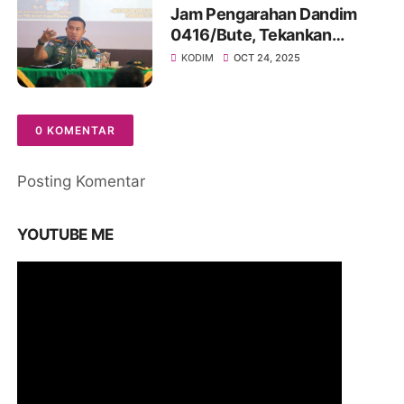
Jam Pengarahan Dandim
0416/Bute, Tekankan
Profesionalisme, Rasa
KODIM
OCT 24, 2025
Syukur dan Integritas
Prajurit
0 KOMENTAR
Posting Komentar
YOUTUBE ME