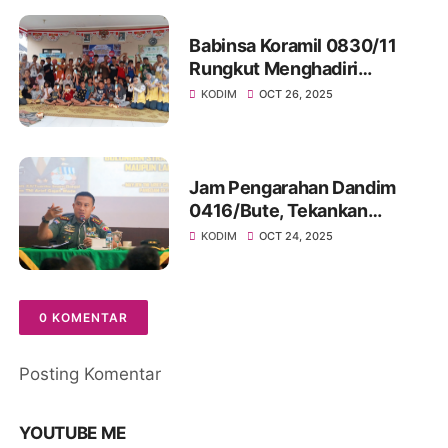
Babinsa Koramil 0830/11
Rungkut Menghadiri
Sosialisasi Wepose,
KODIM
OCT 26, 2025
Komunitas Peduli Anak di
Balai RW15 Medokan Ayu
Jam Pengarahan Dandim
0416/Bute, Tekankan
Profesionalisme, Rasa
KODIM
OCT 24, 2025
Syukur dan Integritas
Prajurit
0 KOMENTAR
Posting Komentar
YOUTUBE ME