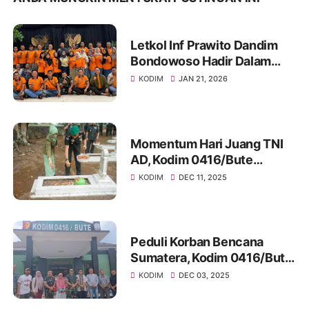
Letkol Inf Prawito Dandim
Bondowoso Hadir Dalam
Temu Kangen Wong
KODIM
JAN 21, 2026
Jonegoro (WOJO)
Momentum Hari Juang TNI
AD, Kodim 0416/Bute
Tingkatkan Nilai Kejuangan
KODIM
DEC 11, 2025
Melalui Ziarah Rombongan
Peduli Korban Bencana
Sumatera, Kodim 0416/Bute
Gelar Shalat Ghaib, Doa
KODIM
DEC 03, 2025
Bersama dan Salurkan
Bantuan