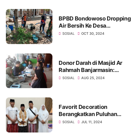
BPBD Bondowoso Dropping
Air Bersih Ke Desa
Terdampak Kekeringan
SOSIAL
OCT 30, 2024
Donor Darah di Masjid Ar
Rahmah Banjarmasin:
Setetes Darah Selamatkan
SOSIAL
AUG 25, 2024
Banyak Jiwa
Favorit Decoration
Berangkatkan Puluhan
Crewnya Ibadah Ketanah
SOSIAL
JUL 11, 2024
Suci