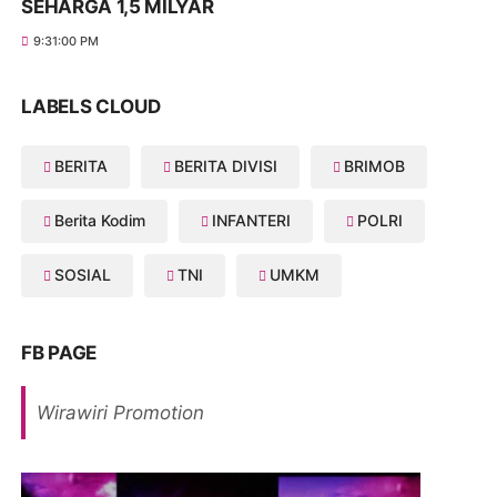
SEHARGA 1,5 MILYAR
9:31:00 PM
LABELS CLOUD
BERITA
BERITA DIVISI
BRIMOB
Berita Kodim
INFANTERI
POLRI
SOSIAL
TNI
UMKM
FB PAGE
Wirawiri Promotion