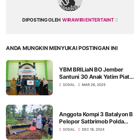
DIPOSTING OLEH
WIRAWIRI ENTERTAINT
ANDA MUNGKIN MENYUKAI POSTINGAN INI
YBM BRILiaN BO Jember
Santuni 30 Anak Yatim Piatu
di Jember
SOSIAL
MAR 26, 2025
Anggota Kompi 3 Batalyon B
Pelopor Satbrimob Polda
Jatim Bantu Pemakaman
SOSIAL
DEC 18, 2024