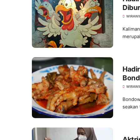
Dibur
WIRAWI
Kaliman
merupak
Hadir
Bond
WIRAWI
Bondowo
seakan 
Aktri