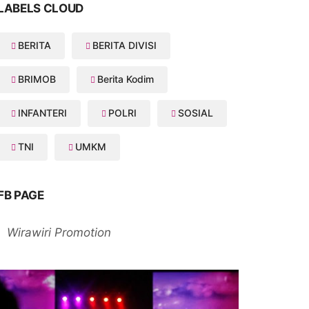
LABELS CLOUD
BERITA
BERITA DIVISI
BRIMOB
Berita Kodim
INFANTERI
POLRI
SOSIAL
TNI
UMKM
FB PAGE
Wirawiri Promotion