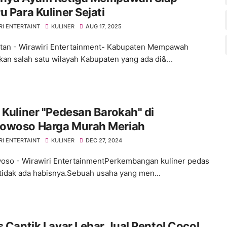
u Para Kuliner Sejati
RI ENTERTAINT
KULINER
AUG 17, 2025
tan - Wirawiri Entertainment- Kabupaten Mempawah
an salah satu wilayah Kabupaten yang ada di&...
 Kuliner "Pedesan Barokah" di
owoso Harga Murah Meriah
RI ENTERTAINT
KULINER
DEC 27, 2024
so - Wirawiri EntertainmentPerkembangan kuliner pedas
tidak ada habisnya.Sebuah usaha yang men...
s Cantik Layar Lebar Jual Pentol Cocol