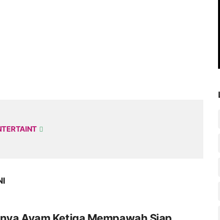
NTERTAINT
NI
rnya Ayam Ketiga Mempawah Siap