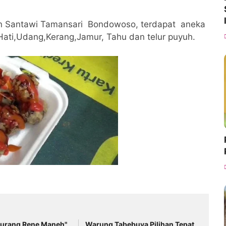
alan Santawi Tamansari Bondowoso, terdapat aneka
,Hati,Udang,Kerang,Jamur, Tahu dan telur puyuh.
urang Rene Maneh"
Warung Tabebuya Pilihan Tepat