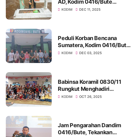
AD, Kodim 0416/Bute
Tingkatkan Nilai Kejuangan
KODIM
DEC 11, 2025
Melalui Ziarah Rombongan
Peduli Korban Bencana
Sumatera, Kodim 0416/Bute
Gelar Shalat Ghaib, Doa
KODIM
DEC 03, 2025
Bersama dan Salurkan
Bantuan
Babinsa Koramil 0830/11
Rungkut Menghadiri
Sosialisasi Wepose,
KODIM
OCT 26, 2025
Komunitas Peduli Anak di
Balai RW15 Medokan Ayu
Jam Pengarahan Dandim
0416/Bute, Tekankan