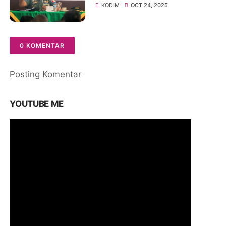
Profesionalisme, Rasa
KODIM
OCT 24, 2025
Syukur dan Integritas
Prajurit
0 KOMENTAR
Posting Komentar
YOUTUBE ME