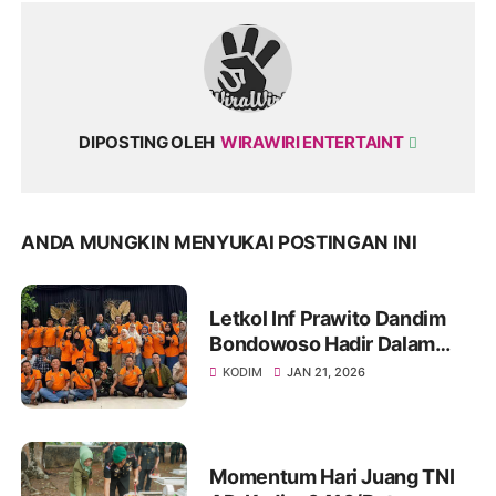
DIPOSTING OLEH
WIRAWIRI ENTERTAINT
ANDA MUNGKIN MENYUKAI POSTINGAN INI
Letkol Inf Prawito Dandim
Bondowoso Hadir Dalam
Temu Kangen Wong
KODIM
JAN 21, 2026
Jonegoro (WOJO)
Momentum Hari Juang TNI