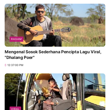
RAGAM
Mengenal Sosok Sederhana Pencipta Lagu Viral,
"Dhalang Poer"
12:37:00 PM
VIRAL