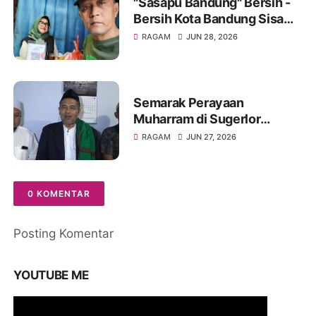
"Sasapu Bandung" Bersih -
Bersih Kota Bandung Sisa
Bongkaran Bangunan Liar
RAGAM
JUN 28, 2026
Semarak Perayaan
Muharram di Sugerlor
Maesan Bondowoso Santuni
RAGAM
JUN 27, 2026
40 Anak Yatim Piatu
0 KOMENTAR
Posting Komentar
YOUTUBE ME