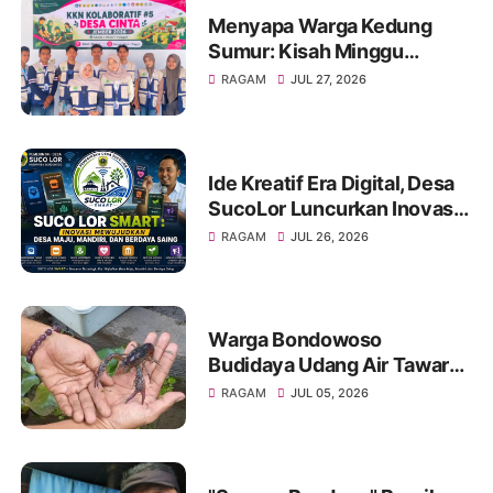
Menyapa Warga Kedung
Sumur: Kisah Minggu
Pertama KKN Desa Bagon
RAGAM
JUL 27, 2026
2026 dalam Verval Data
Desil 2
Ide Kreatif Era Digital, Desa
SucoLor Luncurkan Inovasi
"SUCOLOR SMART"
RAGAM
JUL 26, 2026
Warga Bondowoso
Budidaya Udang Air Tawar
Hasilkan Cuan Yang Luar
RAGAM
JUL 05, 2026
Biasa