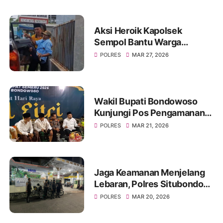
Aksi Heroik Kapolsek
Sempol Bantu Warga
Kecelakaan Saat Akan
POLRES
MAR 27, 2026
Berlebaran
Wakil Bupati Bondowoso
Kunjungi Pos Pengamanan
Lebaran 2026
POLRES
MAR 21, 2026
Jaga Keamanan Menjelang
Lebaran, Polres Situbondo
Intensifkan Patroli Sisir
POLRES
MAR 20, 2026
Rumah Kosong Ditinggal
Mudik