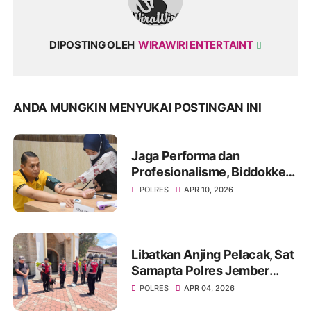
DIPOSTING OLEH
WIRAWIRI ENTERTAINT
ANDA MUNGKIN MENYUKAI POSTINGAN INI
Jaga Performa dan
Profesionalisme, Biddokkes
Polda Jatim Gelar Rikes
POLRES
APR 10, 2026
Berkala di Polres
Bondowoso
Libatkan Anjing Pelacak, Sat
Samapta Polres Jember
Sterilisasi Gereja Jelang
POLRES
APR 04, 2026
Ibadah Paskah