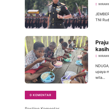
WIRAWI
JEMBER 
TNI Rud
Praju
kasi
Grati
WIRAWI
Mum
NDUGA,
upaya m
wila...
0 KOMENTAR
Posting Komentar