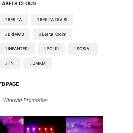
LABELS CLOUD
BERITA
BERITA DIVISI
BRIMOB
Berita Kodim
INFANTERI
POLRI
SOSIAL
TNI
UMKM
FB PAGE
Wirawiri Promotion