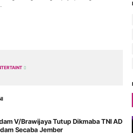
.
NTERTAINT
NI
dam V/Brawijaya Tutup Dikmaba TNI AD
indam Secaba Jember