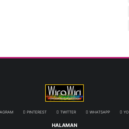
TAGRAM
PINTEREST
TWITTER
WHATSAPP
YO
HALAMAN