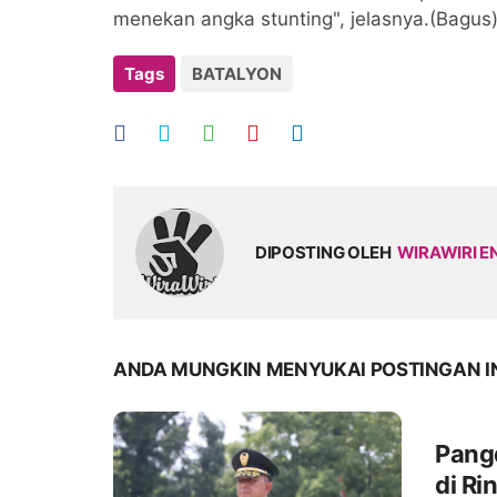
menekan angka stunting", jelasnya.(Bagus)
Tags
BATALYON
DIPOSTING OLEH
WIRAWIRI E
ANDA MUNGKIN MENYUKAI POSTINGAN I
Pang
di R