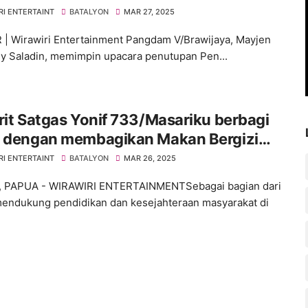
RI ENTERTAINT
BATALYON
MAR 27, 2025
| Wirawiri Entertainment Pangdam V/Brawijaya, Mayjen
y Saladin, memimpin upacara penutupan Pen...
rit Satgas Yonif 733/Masariku berbagi
h dengan membagikan Makan Bergizi
s kepada Siswa SD Rimba ST Aloysius
RI ENTERTAINT
BATALYON
MAR 26, 2025
ugu
 PAPUA - WIRAWIRI ENTERTAINMENTSebagai bagian dari
endukung pendidikan dan kesejahteraan masyarakat di