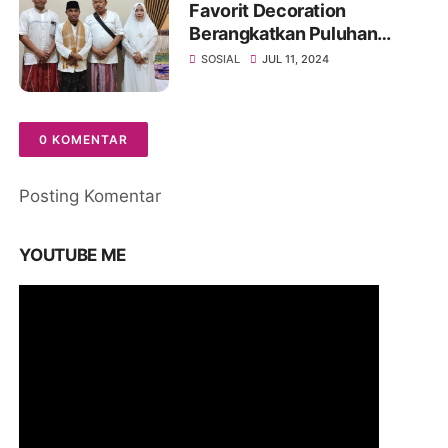
Favorit Decoration
Berangkatkan Puluhan
Crewnya Ibadah Ketanah
SOSIAL
JUL 11, 2024
Suci
0 KOMENTAR
Posting Komentar
YOUTUBE ME