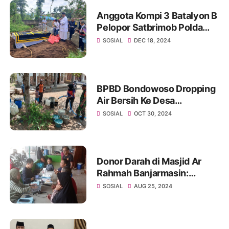
Anggota Kompi 3 Batalyon B
Pelopor Satbrimob Polda
Jatim Bantu Pemakaman
SOSIAL
DEC 18, 2024
BPBD Bondowoso Dropping
Air Bersih Ke Desa
Terdampak Kekeringan
SOSIAL
OCT 30, 2024
Donor Darah di Masjid Ar
Rahmah Banjarmasin:
Setetes Darah Selamatkan
SOSIAL
AUG 25, 2024
Banyak Jiwa