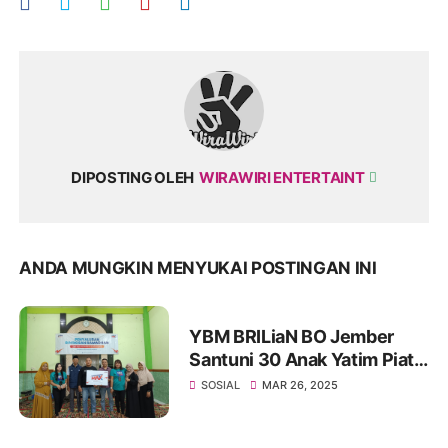
DIPOSTING OLEH
WIRAWIRI ENTERTAINT
ANDA MUNGKIN MENYUKAI POSTINGAN INI
YBM BRILiaN BO Jember
Santuni 30 Anak Yatim Piatu
di Jember
SOSIAL
MAR 26, 2025