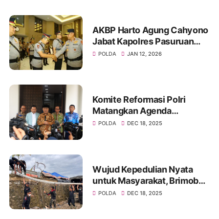
AKBP Harto Agung Cahyono
Jabat Kapolres Pasuruan
Gantikan AKBP Jazuli
POLDA
JAN 12, 2026
Komite Reformasi Polri
Matangkan Agenda
Pembenahan Regulasi
POLDA
DEC 18, 2025
Wujud Kepedulian Nyata
untuk Masyarakat, Brimob
Polri Bangun MCK Umum di
POLDA
DEC 18, 2025
Kuala Simpang, Aceh