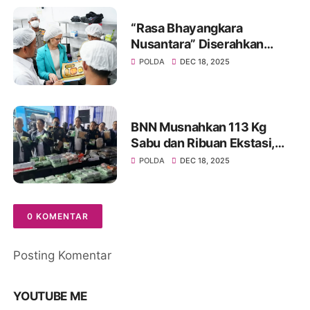
“Rasa Bhayangkara
Nusantara” Diserahkan
kepada Delegasi Prancis,
POLDA
DEC 18, 2025
Potret Pengabdian Polri
Dukung MBG Berbasis Gizi,
Budaya, dan Ilmu
Pengetahuan
BNN Musnahkan 113 Kg
Sabu dan Ribuan Ekstasi,
Selamatkan 690 Ribu Jiwa
POLDA
DEC 18, 2025
0 KOMENTAR
Posting Komentar
YOUTUBE ME