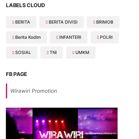
LABELS CLOUD
BERITA
BERITA DIVISI
BRIMOB
Berita Kodim
INFANTERI
POLRI
SOSIAL
TNI
UMKM
FB PAGE
Wirawiri Promotion