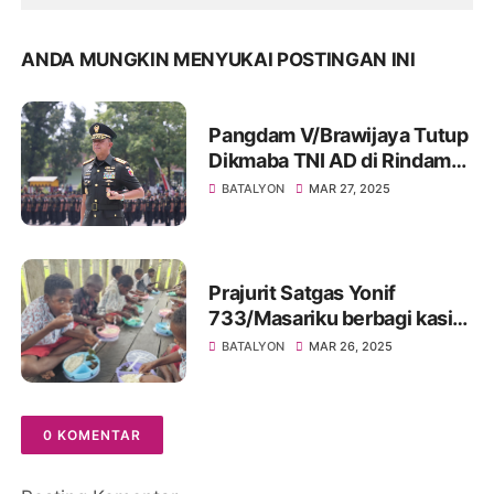
ANDA MUNGKIN MENYUKAI POSTINGAN INI
Pangdam V/Brawijaya Tutup
Dikmaba TNI AD di Rindam
Secaba Jember
BATALYON
MAR 27, 2025
Prajurit Satgas Yonif
733/Masariku berbagi kasih
dengan membagikan Makan
BATALYON
MAR 26, 2025
Bergizi Gratis kepada Siswa
SD Rimba ST Aloysius
Mumugu
0 KOMENTAR