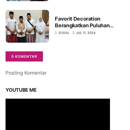
Favorit Decoration
Berangkatkan Puluhan
Crewnya Ibadah Ketanah
SOSIAL
JUL 11, 2024
Suci
0 KOMENTAR
Posting Komentar
YOUTUBE ME