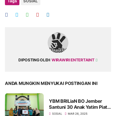
Tags
SOSIAL
DIPOSTING OLEH
WIRAWIRI ENTERTAINT
ANDA MUNGKIN MENYUKAI POSTINGAN INI
YBM BRILiaN BO Jember
Santuni 30 Anak Yatim Piatu
di Jember
SOSIAL
MAR 26, 2025