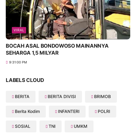
VIRAL
BOCAH ASAL BONDOWOSO MAINANNYA
SEHARGA 1,5 MILYAR
9:31:00 PM
LABELS CLOUD
BERITA
BERITA DIVISI
BRIMOB
Berita Kodim
INFANTERI
POLRI
SOSIAL
TNI
UMKM