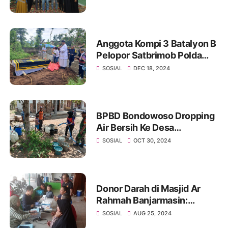
Anggota Kompi 3 Batalyon B
Pelopor Satbrimob Polda
Jatim Bantu Pemakaman
SOSIAL
DEC 18, 2024
BPBD Bondowoso Dropping
Air Bersih Ke Desa
Terdampak Kekeringan
SOSIAL
OCT 30, 2024
Donor Darah di Masjid Ar
Rahmah Banjarmasin:
Setetes Darah Selamatkan
SOSIAL
AUG 25, 2024
Banyak Jiwa