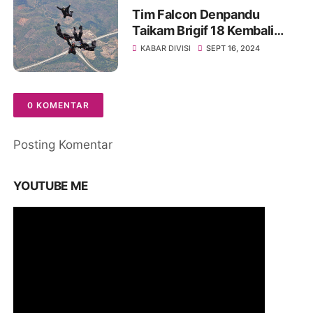
Tim Falcon Denpandu
Taikam Brigif 18 Kembali
Ukir Prestasi
KABAR DIVISI
SEPT 16, 2024
0 KOMENTAR
Posting Komentar
YOUTUBE ME