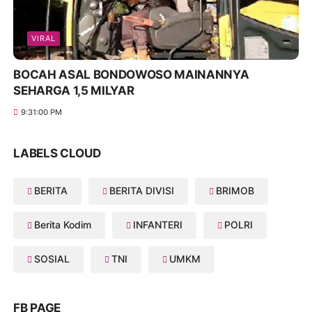
VIRAL
BOCAH ASAL BONDOWOSO MAINANNYA
SEHARGA 1,5 MILYAR
9:31:00 PM
LABELS CLOUD
BERITA
BERITA DIVISI
BRIMOB
Berita Kodim
INFANTERI
POLRI
SOSIAL
TNI
UMKM
FB PAGE