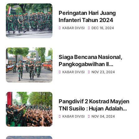
Peringatan Hari Juang
Infanteri Tahun 2024
KABAR DIVISI
DEC 16, 2024
Siaga Bencana Nasional,
Pangkogabwilhan II
Mengecek Kesiapan
KABAR DIVISI
NOV 23, 2024
Pasukan PRCPB Yonzipur
10/JP/2 Kostrad
Pangdivif 2 Kostrad Mayjen
TNI Susilo : Hujan Adalah
Kawan
KABAR DIVISI
NOV 04, 2024