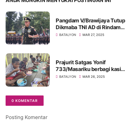
ANDA MUNGKIN MENYUKAI POSTINGAN INI
Pangdam V/Brawijaya Tutup
Dikmaba TNI AD di Rindam
Secaba Jember
BATALYON
MAR 27, 2025
Prajurit Satgas Yonif
733/Masariku berbagi kasih
dengan membagikan Makan
BATALYON
MAR 26, 2025
Bergizi Gratis kepada Siswa
SD Rimba ST Aloysius
Mumugu
0 KOMENTAR
Posting Komentar