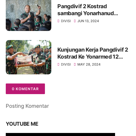
Pangdivif 2 Kostrad
sambangi Yonarhanud
2/ABW Dan Yonarmed 1/AY
DIVISI
JUN 13, 2024
Kunjungan Kerja Pangdivif 2
Kostrad Ke Yonarmed 12
Angicipi Yudha
DIVISI
MAY 28, 2024
0 KOMENTAR
Posting Komentar
YOUTUBE ME