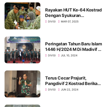
Rayakan HUT Ke-64 Kostrad
Dengan Syukuran
Sederhana Dan Penuh
DIVISI
MAR 07, 2025
Makna
Peringatan Tahun Baru Islam
1446 H/2024 M Di Madivif 2
Kostrad
DIVISI
JUL 10, 2024
Terus Cecar Prajurit,
Pangdivif 2 Kostrad Berikan
Pengarahan Kepada Seluruh
DIVISI
JUN 22, 2024
Prajurit Satuan Dalam
Madivif 2 Kostrad