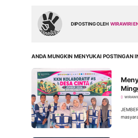
DIPOSTING OLEH
WIRAWIRI E
ANDA MUNGKIN MENYUKAI POSTINGAN I
Meny
Ming
dalam
WIRAWI
JEMBER
masyara