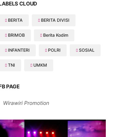
LABELS CLOUD
BERITA
BERITA DIVISI
BRIMOB
Berita Kodim
INFANTERI
POLRI
SOSIAL
TNI
UMKM
FB PAGE
Wirawiri Promotion