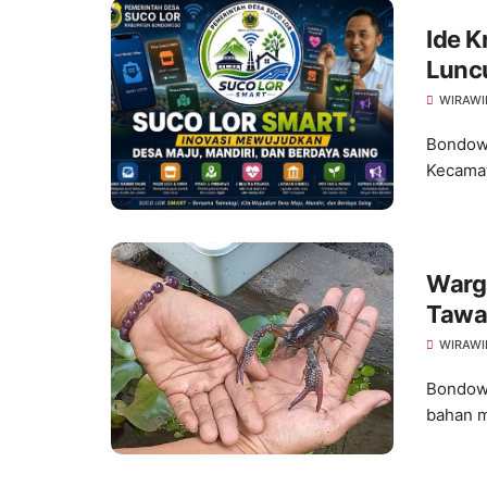
Ide K
Lunc
WIRAWI
Bondowo
Kecamat
Warg
Tawar
WIRAWI
Bondowo
bahan m