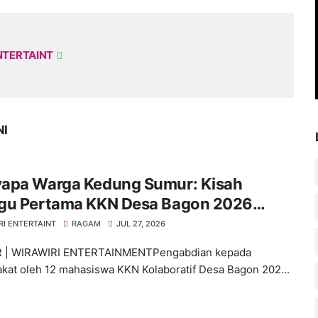
NTERTAINT
NI
apa Warga Kedung Sumur: Kisah
gu Pertama KKN Desa Bagon 2026
 Verval Data Desil 2
RI ENTERTAINT
RAGAM
JUL 27, 2026
 | WIRAWIRI ENTERTAINMENTPengabdian kepada
kat oleh 12 mahasiswa KKN Kolaboratif Desa Bagon 202...