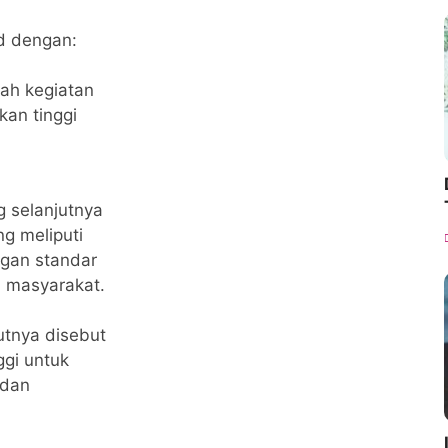
d dengan:
lah kegiatan
kan tinggi
g selanjutnya
ng meliputi
ngan standar
a masyarakat.
utnya disebut
ggi untuk
 dan