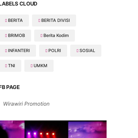
LABELS CLOUD
BERITA
BERITA DIVISI
BRIMOB
Berita Kodim
INFANTERI
POLRI
SOSIAL
TNI
UMKM
FB PAGE
Wirawiri Promotion