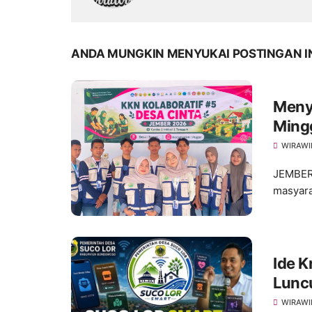
ANDA MUNGKIN MENYUKAI POSTINGAN I
Meny
Ming
dalam
WIRAWI
JEMBER
masyara
Ide K
Lunc
WIRAWI