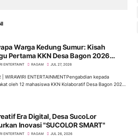
NI
apa Warga Kedung Sumur: Kisah
gu Pertama KKN Desa Bagon 2026
 Verval Data Desil 2
RI ENTERTAINT
RAGAM
JUL 27, 2026
 | WIRAWIRI ENTERTAINMENTPengabdian kepada
kat oleh 12 mahasiswa KKN Kolaboratif Desa Bagon 202...
reatif Era Digital, Desa SucoLor
urkan Inovasi "SUCOLOR SMART"
RI ENTERTAINT
RAGAM
JUL 26, 2026