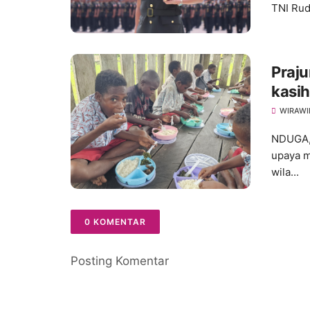
TNI Rud
Praju
kasi
Grati
WIRAWI
Mum
NDUGA,
upaya m
wila...
0 KOMENTAR
Posting Komentar