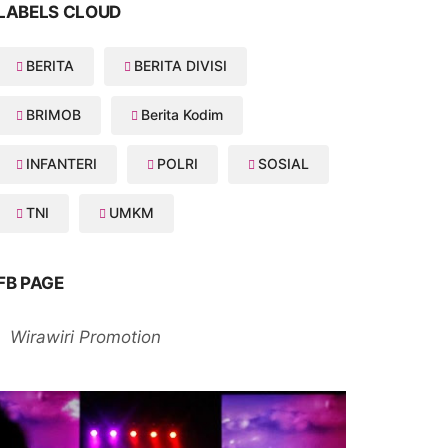
LABELS CLOUD
BERITA
BERITA DIVISI
BRIMOB
Berita Kodim
INFANTERI
POLRI
SOSIAL
TNI
UMKM
FB PAGE
Wirawiri Promotion