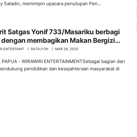
y Saladin, memimpin upacara penutupan Pen...
rit Satgas Yonif 733/Masariku berbagi
h dengan membagikan Makan Bergizi
s kepada Siswa SD Rimba ST Aloysius
RI ENTERTAINT
BATALYON
MAR 26, 2025
ugu
 PAPUA - WIRAWIRI ENTERTAINMENTSebagai bagian dari
endukung pendidikan dan kesejahteraan masyarakat di