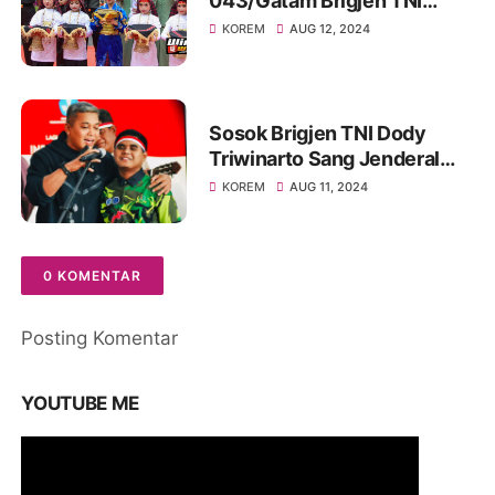
043/Gatam Brigjen TNI
Rikas Hidayatullah ke Kodim
KOREM
AUG 12, 2024
0422/Lampung Barat
Sosok Brigjen TNI Dody
Triwinarto Sang Jenderal
Petarung Rendah Hati
KOREM
AUG 11, 2024
0 KOMENTAR
Posting Komentar
YOUTUBE ME