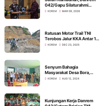
042/Gapu Silaturahmi
dengan Bupati Bungo
KOREM
MAR 09, 2026
Ratusan Motor Trail TNI
Terobos Jalur KKA Antar 10
Ton Bantuan ke Bener
KOREM
DEC 23, 2025
Meriah dan Aceh Tengah
Senyum Bahagia
Masyarakat Desa Bora,
Brigjen TNI Dody: "Mari Kita
KOREM
AUG 12, 2024
Wujudkan Pilkada yang
Aman dan Damai
Kunjungan Kerja Danrem