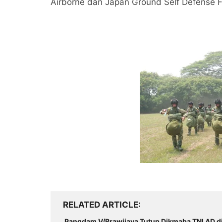
Airborne dan Japan Ground Self Defense Fo
RELATED ARTICLE
Pangdam V/Brawijaya Tutup Dikmaba TNI AD d