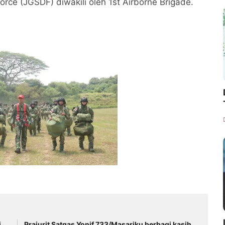
rce (JGSDF) diwakili oleh 1st Airborne Brigade.
i
Prajurit Satgas Yonif 733/Masariku berbagi kasih