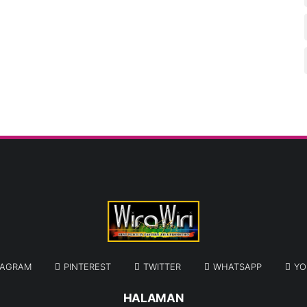
TAGRAM
PINTEREST
TWITTER
WHATSAPP
YO
HALAMAN