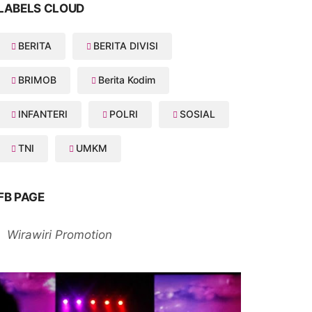
LABELS CLOUD
BERITA
BERITA DIVISI
BRIMOB
Berita Kodim
INFANTERI
POLRI
SOSIAL
TNI
UMKM
FB PAGE
Wirawiri Promotion