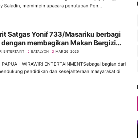
y Saladin, memimpin upacara penutupan Pen...
rit Satgas Yonif 733/Masariku berbagi
h dengan membagikan Makan Bergizi
s kepada Siswa SD Rimba ST Aloysius
RI ENTERTAINT
BATALYON
MAR 26, 2025
ugu
 PAPUA - WIRAWIRI ENTERTAINMENTSebagai bagian dari
endukung pendidikan dan kesejahteraan masyarakat di