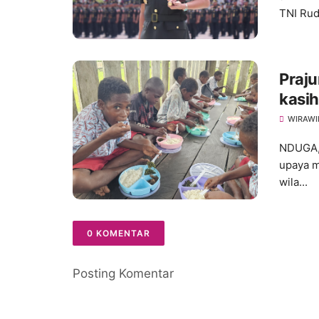
TNI Rud
Praju
kasi
Grati
WIRAWI
Mum
NDUGA,
upaya m
wila...
0 KOMENTAR
Posting Komentar