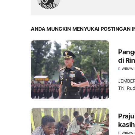
ANDA MUNGKIN MENYUKAI POSTINGAN I
Pang
di R
WIRAWI
JEMBER 
TNI Rud
Praju
kasi
Grati
WIRAWI