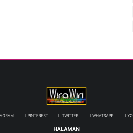
TAGRAM
PINTEREST
TWITTER
WHATSAPP
YO
HALAMAN