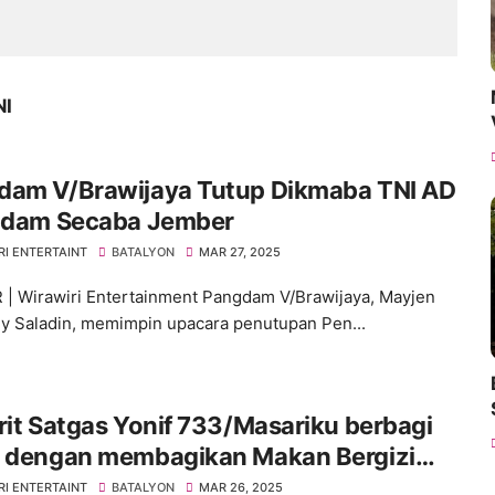
NI
dam V/Brawijaya Tutup Dikmaba TNI AD
indam Secaba Jember
RI ENTERTAINT
BATALYON
MAR 27, 2025
| Wirawiri Entertainment Pangdam V/Brawijaya, Mayjen
y Saladin, memimpin upacara penutupan Pen...
rit Satgas Yonif 733/Masariku berbagi
h dengan membagikan Makan Bergizi
s kepada Siswa SD Rimba ST Aloysius
RI ENTERTAINT
BATALYON
MAR 26, 2025