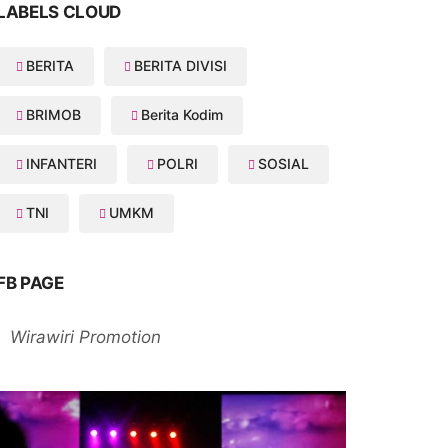
LABELS CLOUD
BERITA
BERITA DIVISI
BRIMOB
Berita Kodim
INFANTERI
POLRI
SOSIAL
TNI
UMKM
FB PAGE
Wirawiri Promotion