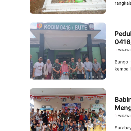
rangkai
Pedu
0416/
dan 
WIRAWI
Bungo -
kembali
Babi
Mengh
Pedu
WIRAWI
Surabay