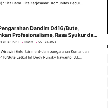
) "Kita Beda-Kita Kerjasama". Komunitas Pedul...
Pengarahan Dandim 0416/Bute,
kan Profesionalisme, Rasa Syukur dan
ritas Prajurit
RI ENTERTAINT
KODIM
OCT 24, 2025
 Wirawiri Entertainment-Jam pengarahan Komandan
416/Bute Letkol Inf Dedy Pungky Irawanto, S.I....