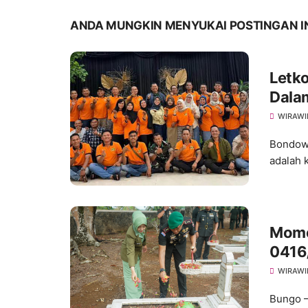
ANDA MUNGKIN MENYUKAI POSTINGAN I
Letko
Dala
(WO
WIRAWI
Bondowo
adalah 
Mome
0416/
Mela
WIRAWI
Bungo –