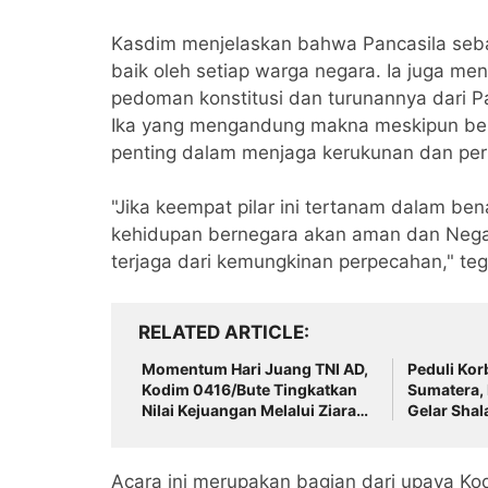
Kasdim menjelaskan bahwa Pancasila seba
baik oleh setiap warga negara. Ia juga 
pedoman konstitusi dan turunannya dari Pa
Ika yang mengandung makna meskipun berb
penting dalam menjaga kerukunan dan per
"Jika keempat pilar ini tertanam dalam be
kehidupan bernegara akan aman dan Negar
terjaga dari kemungkinan perpecahan," teg
RELATED ARTICLE
Momentum Hari Juang TNI AD,
Peduli Ko
Kodim 0416/Bute Tingkatkan
Sumatera,
Nilai Kejuangan Melalui Ziarah
Gelar Shal
Rombongan
Bersama d
Acara ini merupakan bagian dari upaya K