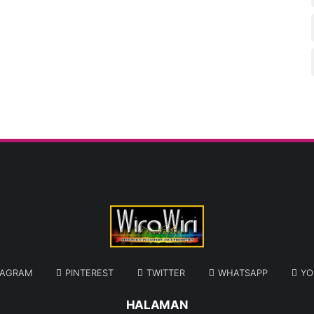
TAGRAM
PINTEREST
TWITTER
WHATSAPP
YO
HALAMAN