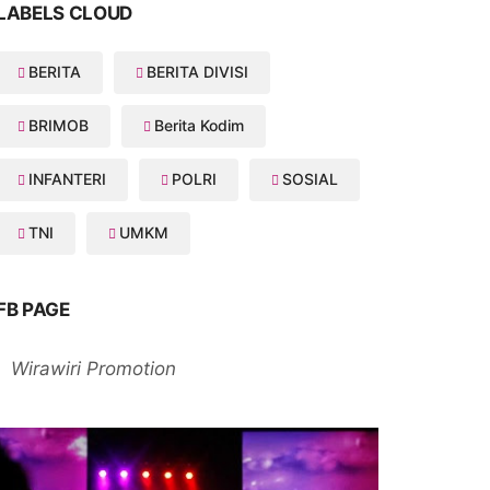
LABELS CLOUD
BERITA
BERITA DIVISI
BRIMOB
Berita Kodim
INFANTERI
POLRI
SOSIAL
TNI
UMKM
FB PAGE
Wirawiri Promotion