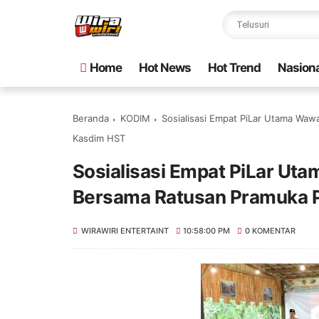
Home
Hot News
Hot Trend
Nasiona
Beranda
KODIM
Sosialisasi Empat PiLar Utama Wa
Kasdim HST
Sosialisasi Empat PiLar U
Bersama Ratusan Pramuka 
WIRAWIRI ENTERTAINT
10:58:00 PM
0 KOMENTAR