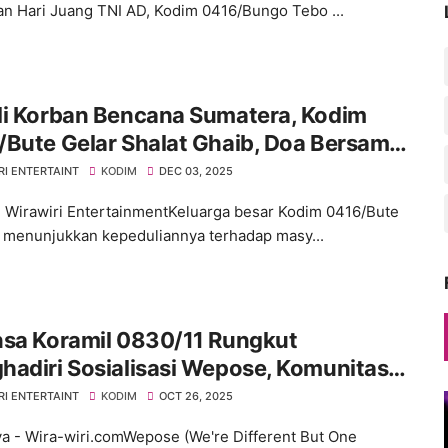
an Hari Juang TNI AD, Kodim 0416/Bungo Tebo ...
li Korban Bencana Sumatera, Kodim
Bute Gelar Shalat Ghaib, Doa Bersama
Salurkan Bantuan
RI ENTERTAINT
KODIM
DEC 03, 2025
 Wirawiri EntertainmentKeluarga besar Kodim 0416/Bute
 menunjukkan kepeduliannya terhadap masy...
nsa Koramil 0830/11 Rungkut
adiri Sosialisasi Wepose, Komunitas
li Anak di Balai RW15 Medokan Ayu
RI ENTERTAINT
KODIM
OCT 26, 2025
a - Wira-wiri.comWepose (We're Different But One