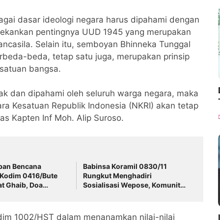
gai dasar ideologi negara harus dipahami dengan
menekankan pentingnya UUD 1945 yang merupakan
ncasila. Selain itu, semboyan Bhinneka Tunggal
eda-beda, tetap satu juga, merupakan prinsip
satuan bangsa.
nak dan dipahami oleh seluruh warga negara, maka
a Kesatuan Republik Indonesia (NKRI) akan tetap
as Kapten Inf Moh. Alip Suroso.
rban Bencana
Babinsa Koramil 0830/11
 Kodim 0416/Bute
Rungkut Menghadiri
at Ghaib, Doa
Sosialisasi Wepose, Komunitas
an Salurkan Bantuan
Peduli Anak di Balai RW15
Medokan Ayu
odim 1002/HST dalam menanamkan nilai-nilai