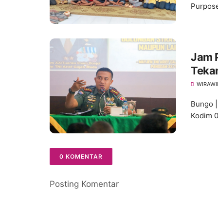
Purpose
Jam 
Tekan
Integ
WIRAWI
Bungo |
Kodim 0
0 KOMENTAR
Posting Komentar