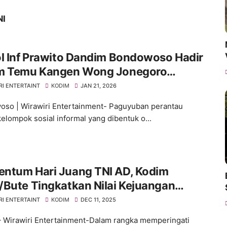
NI
l Inf Prawito Dandim Bondowoso Hadir
m Temu Kangen Wong Jonegoro
JO)
RI ENTERTAINT
KODIM
JAN 21, 2026
so | Wirawiri Entertainment- Paguyuban perantau
kelompok sosial informal yang dibentuk o...
ntum Hari Juang TNI AD, Kodim
Bute Tingkatkan Nilai Kejuangan
lui Ziarah Rombongan
RI ENTERTAINT
KODIM
DEC 11, 2025
 Wirawiri Entertainment-Dalam rangka memperingati