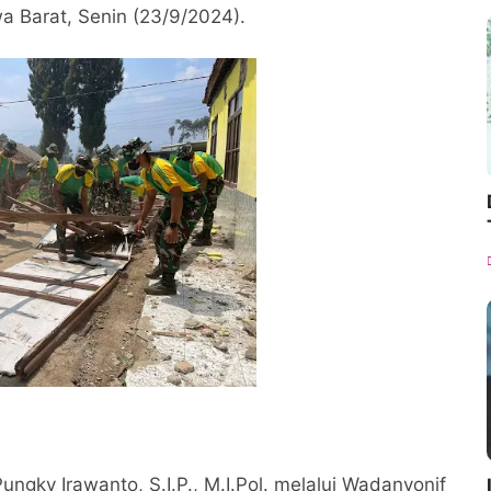
a Barat, Senin (23/9/2024).
ungky Irawanto, S.I.P., M.I.Pol. melalui Wadanyonif