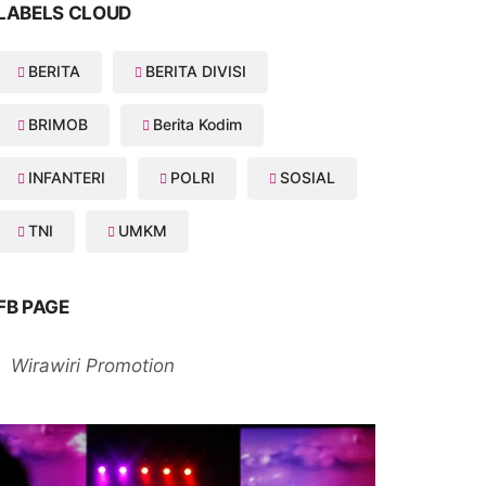
LABELS CLOUD
BERITA
BERITA DIVISI
BRIMOB
Berita Kodim
INFANTERI
POLRI
SOSIAL
TNI
UMKM
FB PAGE
Wirawiri Promotion