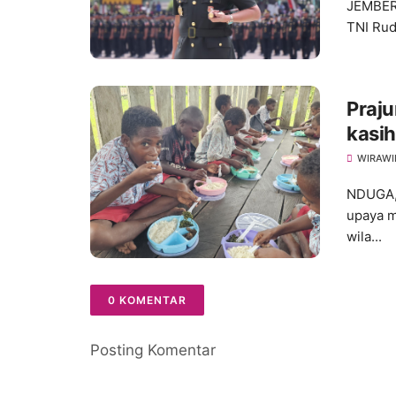
JEMBER 
TNI Rud
Praju
kasi
Grati
WIRAWI
Mum
NDUGA,
upaya m
wila...
0 KOMENTAR
Posting Komentar