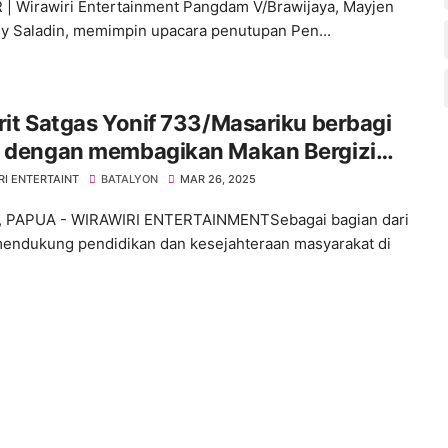
| Wirawiri Entertainment Pangdam V/Brawijaya, Mayjen
y Saladin, memimpin upacara penutupan Pen...
rit Satgas Yonif 733/Masariku berbagi
h dengan membagikan Makan Bergizi
s kepada Siswa SD Rimba ST Aloysius
RI ENTERTAINT
BATALYON
MAR 26, 2025
ugu
 PAPUA - WIRAWIRI ENTERTAINMENTSebagai bagian dari
endukung pendidikan dan kesejahteraan masyarakat di