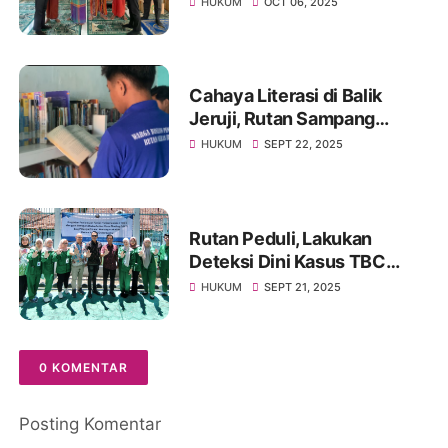
HUKUM
OCT 06, 2025
Bantuan Al-Qur'an dari Wakil
Bupati Sampang
Cahaya Literasi di Balik
Jeruji, Rutan Sampang
Terima Peminjaman Buku
HUKUM
SEPT 22, 2025
Dari Dispusip Sampang
Rutan Peduli, Lakukan
Deteksi Dini Kasus TBC
Aktif, Gelar Skrinning ACF
HUKUM
SEPT 21, 2025
TBC Bagi Warga Binaan
0 KOMENTAR
Posting Komentar