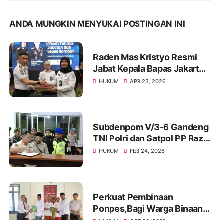
ANDA MUNGKIN MENYUKAI POSTINGAN INI
Raden Mas Kristyo Resmi
Jabat Kepala Bapas Jakarta
Barat
HUKUM
APR 23, 2026
Subdenpom V/3-6 Gandeng
TNI Polri dan Satpol PP Razia
Penyakit Masyarakat
HUKUM
FEB 24, 2026
Perkuat Pembinaan
Ponpes,Bagi Warga Binaan,
Rutan Sampang Terima