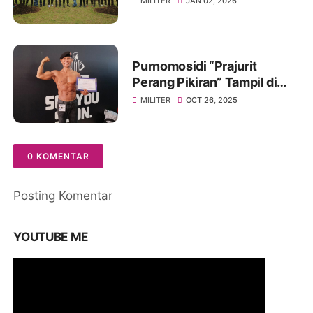
MILITER
JAN 02, 2026
Pohon
Purnomosidi “Prajurit
Perang Pikiran” Tampil di
Body Contest Piala Wali
MILITER
OCT 26, 2025
Kota Cirebon 2025
0 KOMENTAR
Posting Komentar
YOUTUBE ME