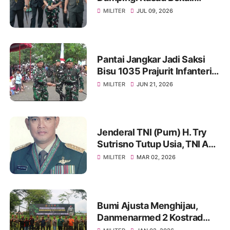
Taruna Akmil, Siapkan
MILITER
JUL 09, 2026
Pemimpin TNI AD Menuju
Indonesia Emas 2045
Pantai Jangkar Jadi Saksi
Bisu 1035 Prajurit Infanteri,
Ikuti Tradisi Pembaretan
MILITER
JUN 21, 2026
Jenderal TNI (Purn) H. Try
Sutrisno Tutup Usia, TNI AD
Berduka
MILITER
MAR 02, 2026
Bumi Ajusta Menghijau,
Danmenarmed 2 Kostrad
Pimpin Gerakan Tanam