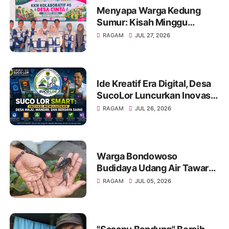
Menyapa Warga Kedung
Sumur: Kisah Minggu
Pertama KKN Desa Bagon
RAGAM
JUL 27, 2026
2026 dalam Verval Data
Desil 2
Ide Kreatif Era Digital, Desa
SucoLor Luncurkan Inovasi
"SUCOLOR SMART"
RAGAM
JUL 26, 2026
Warga Bondowoso
Budidaya Udang Air Tawar
Hasilkan Cuan Yang Luar
RAGAM
JUL 05, 2026
Biasa