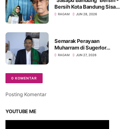
"Sasapu Bandung" Bersih -
Bersih Kota Bandung Sisa
Bongkaran Bangunan Liar
RAGAM
JUN 28, 2026
Semarak Perayaan
Muharram di Sugerlor
Maesan Bondowoso Santuni
RAGAM
JUN 27, 2026
40 Anak Yatim Piatu
0 KOMENTAR
Posting Komentar
YOUTUBE ME