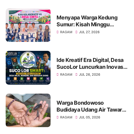
Menyapa Warga Kedung
Sumur: Kisah Minggu
Pertama KKN Desa Bagon
RAGAM
JUL 27, 2026
2026 dalam Verval Data
Desil 2
Ide Kreatif Era Digital, Desa
SucoLor Luncurkan Inovasi
"SUCOLOR SMART"
RAGAM
JUL 26, 2026
Warga Bondowoso
Budidaya Udang Air Tawar
Hasilkan Cuan Yang Luar
RAGAM
JUL 05, 2026
Biasa