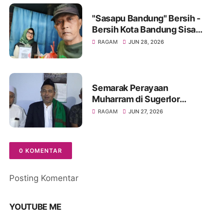
"Sasapu Bandung" Bersih -
Bersih Kota Bandung Sisa
Bongkaran Bangunan Liar
RAGAM
JUN 28, 2026
Semarak Perayaan
Muharram di Sugerlor
Maesan Bondowoso Santuni
RAGAM
JUN 27, 2026
40 Anak Yatim Piatu
0 KOMENTAR
Posting Komentar
YOUTUBE ME